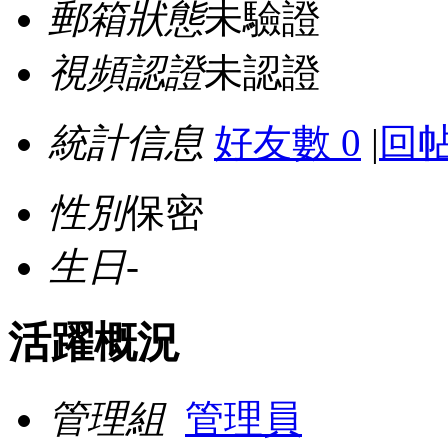
郵箱狀態
未驗證
視頻認證
未認證
統計信息
好友數 0
|
回帖
性別
保密
生日
-
活躍概況
管理組
管理員