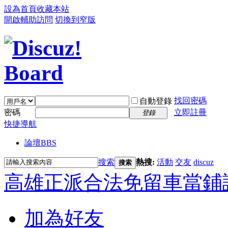
設為首頁
收藏本站
開啟輔助訪問
切換到窄版
找回密碼
自動登錄
密碼
立即註冊
登錄
快捷導航
論壇
BBS
搜索
熱搜:
活動
交友
discuz
搜索
高雄正派合法免留車當鋪
加為好友